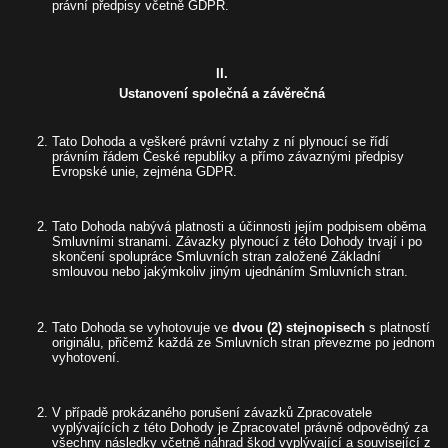
právní předpisy včetně GDPR.
II.
Ustanovení společná a závěrečná
Tato Dohoda a veškeré právní vztahy z ní plynoucí se řídí
právním řádem České republiky a přímo závaznými předpisy
Evropské unie, zejména GDPR.
Tato Dohoda nabývá platnosti a účinnosti jejím podpisem oběma
Smluvními stranami. Závazky plynoucí z této Dohody trvají i po
skončení spolupráce Smluvních stran založené Základní
smlouvou nebo jakýmkoliv jiným ujednáním Smluvních stran.
Tato Dohoda se vyhotovuje ve
dvou (2) stejnopisech
s platností
originálu, přičemž každá ze Smluvních stran převezme po jednom
vyhotovení.
V případě prokázaného porušení závazků Zpracovatele
vyplývajících z této Dohody je Zpracovatel právně odpovědný za
všechny následky včetně náhrad škod vyplývající a související z