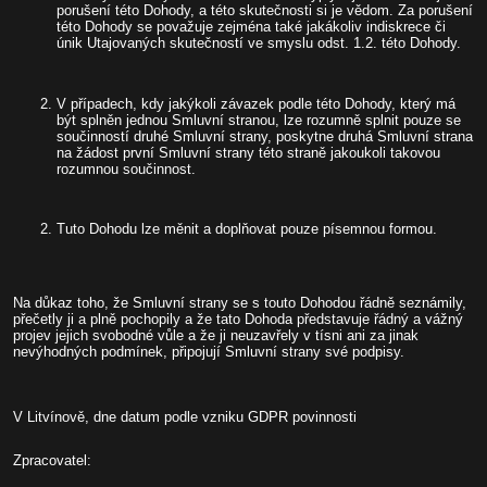
porušení této Dohody, a této skutečnosti si je vědom. Za porušení
této Dohody se považuje zejména také jakákoliv indiskrece či
únik Utajovaných skutečností ve smyslu odst. 1.2. této Dohody.
V případech, kdy jakýkoli závazek podle této Dohody, který má
být splněn jednou Smluvní stranou, lze rozumně splnit pouze se
součinností druhé Smluvní strany, poskytne druhá Smluvní strana
na žádost první Smluvní strany této straně jakoukoli takovou
rozumnou součinnost.
Tuto Dohodu lze měnit a doplňovat pouze písemnou formou.
Na důkaz toho, že Smluvní strany se s touto Dohodou řádně seznámily,
přečetly ji a plně pochopily a že tato Dohoda představuje řádný a vážný
projev jejich svobodné vůle a že ji neuzavřely v tísni ani za jinak
nevýhodných podmínek, připojují Smluvní strany své podpisy.
V Litvínově, dne datum podle vzniku GDPR povinnosti
Zpracovatel: