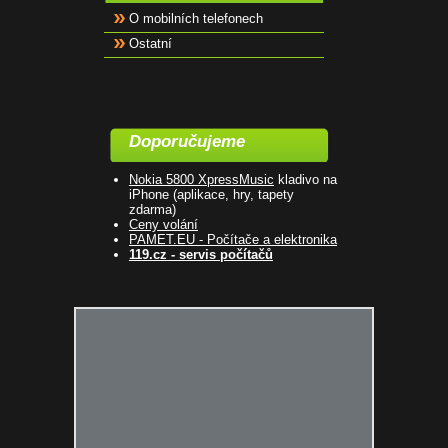
O mobilních telefonech
Ostatní
Doporučujeme
Nokia 5800 XpressMusic
kladivo na
iPhone (aplikace, hry, tapety
zdarma)
Ceny volání
PAMET.EU - Počítače a elektronika
119.cz - servis počítačů