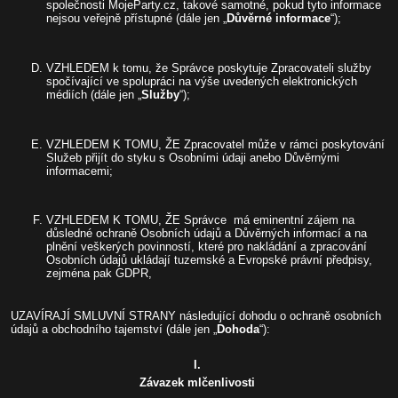
společnosti MojeParty.cz, takové samotné, pokud tyto informace
nejsou veřejně přístupné (dále jen „
Důvěrné informace
“);
VZHLEDEM k tomu, že Správce poskytuje Zpracovateli služby
spočívající ve spolupráci na výše uvedených elektronických
médiích (dále jen „
Služby
“);
VZHLEDEM K TOMU, ŽE Zpracovatel může v rámci poskytování
Služeb přijít do styku s Osobními údaji anebo Důvěrnými
informacemi;
VZHLEDEM K TOMU, ŽE Správce má eminentní zájem na
důsledné ochraně Osobních údajů a Důvěrných informací a na
plnění veškerých povinností, které pro nakládání a zpracování
Osobních údajů ukládají tuzemské a Evropské právní předpisy,
zejména pak GDPR,
UZAVÍRAJÍ SMLUVNÍ STRANY následující dohodu o ochraně osobních
údajů a obchodního tajemství (dále jen „
Dohoda
“):
I.
Závazek mlčenlivosti