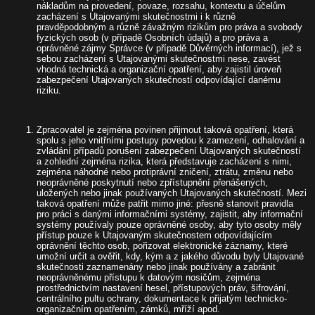
nákladům na provedení, povaze, rozsahu, kontextu a účelům
zacházení s Utajovanými skutečnostmi i k různě
pravděpodobným a různě závažným rizikům pro práva a svobody
fyzických osob (v případě Osobních údajů) a pro práva a
oprávněné zájmy Správce (v případě Důvěrných informací), jež s
sebou zacházení s Utajovanými skutečnostmi nese, zavést
vhodná technická a organizační opatření, aby zajistil úroveň
zabezpečení Utajovaných skutečností odpovídající danému
riziku.
Zpracovatel je zejména povinen přijmout taková opatření, která
spolu s jeho vnitřními postupy povedou k zamezení, odhalování a
zvládání případů porušení zabezpečení Utajovaných skutečností
a zohlední zejména rizika, která představuje zacházení s nimi,
zejména náhodné nebo protiprávní zničení, ztrátu, změnu nebo
neoprávněné poskytnutí nebo zpřístupnění přenášených,
uložených nebo jinak používaných Utajovaných skutečností. Mezi
taková opatření může patřit mimo jiné: přesně stanovit pravidla
pro práci s danými informačními systémy, zajistit, aby informační
systémy používaly pouze oprávněné osoby, aby tyto osoby měly
přístup pouze k Utajovaným skutečnostem odpovídajícím
oprávnění těchto osob, pořizovat elektronické záznamy, které
umožní určit a ověřit, kdy, kým a z jakého důvodu byly Utajované
skutečnosti zaznamenány nebo jinak používány a zabránit
neoprávněnému přístupu k datovým nosičům, zejména
prostřednictvím nastavení hesel, přístupových práv, šifrování,
centrálního pultu ochrany, dokumentace k přijatým technicko-
organizačním opatřením, zámků, mříží apod.