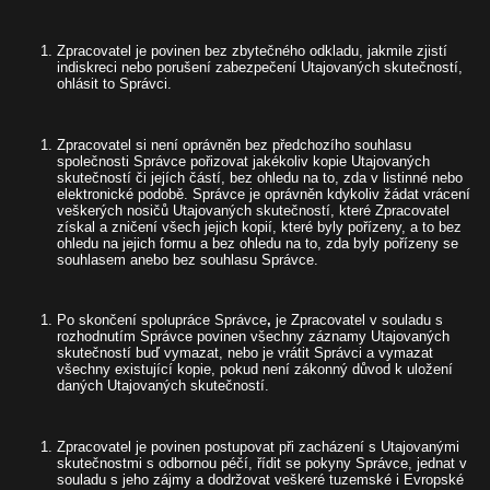
Zpracovatel je povinen bez zbytečného odkladu, jakmile zjistí
indiskreci nebo porušení zabezpečení Utajovaných skutečností,
ohlásit to Správci.
Zpracovatel si není oprávněn bez předchozího souhlasu
společnosti Správce pořizovat jakékoliv kopie Utajovaných
skutečností či jejích částí, bez ohledu na to, zda v listinné nebo
elektronické podobě. Správce je oprávněn kdykoliv žádat vrácení
veškerých nosičů Utajovaných skutečností, které Zpracovatel
získal a zničení všech jejich kopií, které byly pořízeny, a to bez
ohledu na jejich formu a bez ohledu na to, zda byly pořízeny se
souhlasem anebo bez souhlasu Správce.
Po skončení spolupráce Správce
,
je Zpracovatel v souladu s
rozhodnutím Správce povinen všechny záznamy Utajovaných
skutečností buď vymazat, nebo je vrátit Správci a vymazat
všechny existující kopie, pokud není zákonný důvod k uložení
daných Utajovaných skutečností.
Zpracovatel je povinen postupovat při zacházení s Utajovanými
skutečnostmi s odbornou péčí, řídit se pokyny Správce, jednat v
souladu s jeho zájmy a dodržovat veškeré tuzemské i Evropské