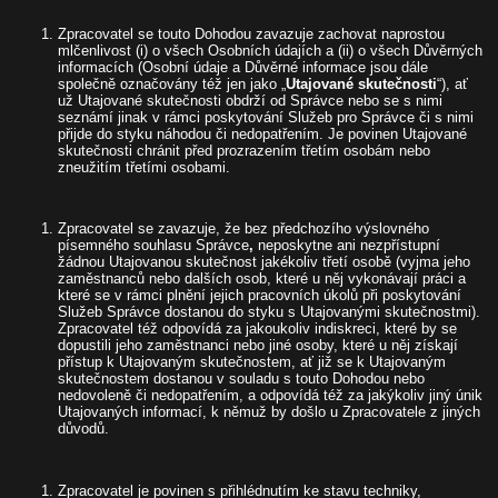
Zpracovatel se touto Dohodou zavazuje zachovat naprostou
mlčenlivost (i) o všech Osobních údajích a (ii) o všech Důvěrných
informacích (Osobní údaje a Důvěrné informace jsou dále
společně označovány též jen jako „
Utajované skutečnosti
“), ať
už Utajované skutečnosti obdrží od Správce nebo se s nimi
seznámí jinak v rámci poskytování Služeb pro Správce či s nimi
přijde do styku náhodou či nedopatřením. Je povinen Utajované
skutečnosti chránit před prozrazením třetím osobám nebo
zneužitím třetími osobami.
Zpracovatel se zavazuje, že bez předchozího výslovného
písemného souhlasu Správce
,
neposkytne ani nezpřístupní
žádnou Utajovanou skutečnost jakékoliv třetí osobě (vyjma jeho
zaměstnanců nebo dalších osob, které u něj vykonávají práci a
které se v rámci plnění jejich pracovních úkolů při poskytování
Služeb Správce dostanou do styku s Utajovanými skutečnostmi).
Zpracovatel též odpovídá za jakoukoliv indiskreci, které by se
dopustili jeho zaměstnanci nebo jiné osoby, které u něj získají
přístup k Utajovaným skutečnostem, ať již se k Utajovaným
skutečnostem dostanou v souladu s touto Dohodou nebo
nedovoleně či nedopatřením, a odpovídá též za jakýkoliv jiný únik
Utajovaných informací, k němuž by došlo u Zpracovatele z jiných
důvodů.
Zpracovatel je povinen s přihlédnutím ke stavu techniky,