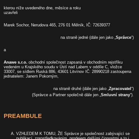
kterou níže uvedeného dne, měsíce a roku
uzavř
Marek Sochor, Nerudova 465, 276 01 Mělník, IČ: 72639377
na straně jedné (dále jen jako „
Správce
“)
a
Anawe s.r.o.
obchodní společnost zapsaná v obchodním rejstříku
vedeném u Krajského soudu v Ústí nad Labem v oddíle C, vložce
33007, se sídlem Ruská 886, 43601 Litvínov IČ: 28990218 zastoupena
jednatelem: Janem Pokorným,
na straně druhé (dále jen jako „
Zpracovatel
“)
(Správce a Partner společně dále jen „
Smluvní strany
“).
PREAMBULE
VZHLEDEM K TOMU, ŽE Správce je společnost zabývající se
publikací, zprostředkováním, prodejem dalšími činnostmi a to i