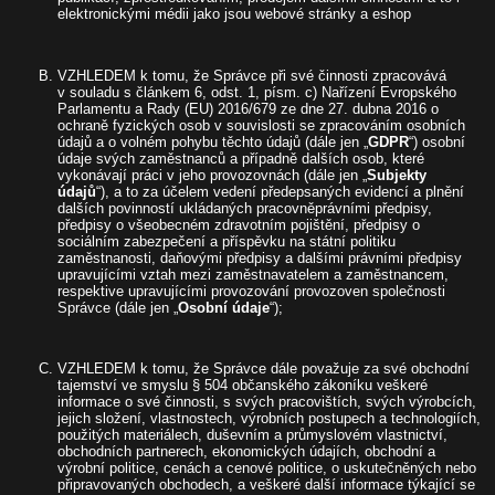
elektronickými médii jako jsou webové stránky a eshop
VZHLEDEM k tomu, že Správce při své činnosti zpracovává
v souladu s článkem 6, odst. 1, písm. c) Nařízení Evropského
Parlamentu a Rady (EU) 2016/679 ze dne 27. dubna 2016 o
ochraně fyzických osob v souvislosti se zpracováním osobních
údajů a o volném pohybu těchto údajů (dále jen „
GDPR
“) osobní
údaje svých zaměstnanců a případně dalších osob, které
vykonávají práci v jeho provozovnách (dále jen „
Subjekty
údajů
“), a to za účelem vedení předepsaných evidencí a plnění
dalších povinností ukládaných pracovněprávními předpisy,
předpisy o všeobecném zdravotním pojištění, předpisy o
sociálním zabezpečení a příspěvku na státní politiku
zaměstnanosti, daňovými předpisy a dalšími právními předpisy
upravujícími vztah mezi zaměstnavatelem a zaměstnancem,
respektive upravujícími provozování provozoven společnosti
Správce (dále jen „
Osobní údaje
“);
VZHLEDEM k tomu, že Správce dále považuje za své obchodní
tajemství ve smyslu § 504 občanského zákoníku veškeré
informace o své činnosti, s svých pracovištích, svých výrobcích,
jejich složení, vlastnostech, výrobních postupech a technologiích,
použitých materiálech, duševním a průmyslovém vlastnictví,
obchodních partnerech, ekonomických údajích, obchodní a
výrobní politice, cenách a cenové politice, o uskutečněných nebo
připravovaných obchodech, a veškeré další informace týkající se