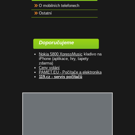
O mobilních telefonech
Ostatní
Doporučujeme
Nokia 5800 XpressMusic
kladivo na
iPhone (aplikace, hry, tapety
zdarma)
Ceny volání
PAMET.EU - Počítače a elektronika
119.cz - servis počítačů