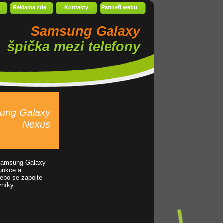
Reklama zde
Kontakty
Partneři webu
Samsung Galaxy
špička mezi telefony
sung Galaxy
Nexus
 Samsung Galaxy
unkce a
ebo se zapojte
níky.