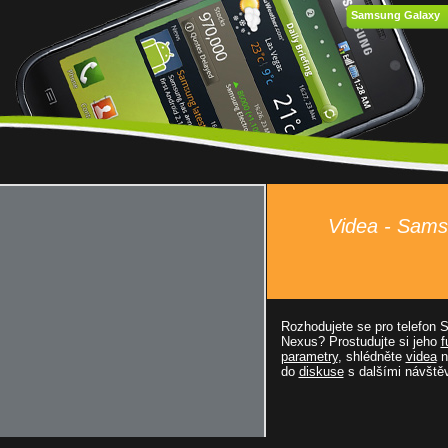
Samsung Galaxy
Videa - Sam
Rozhodujete se pro telefon
Nexus? Prostudujte si jeho
f
parametry
, shlédněte
videa
n
do
diskuse
s dalšími návštěv