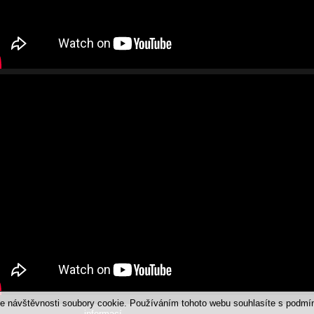
ýze návštěvnosti soubory cookie. Používáním tohoto webu souhlasíte s podm
informací
.