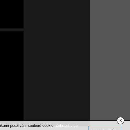
x
ínkami používání souborů cookie.
Zobrazit více