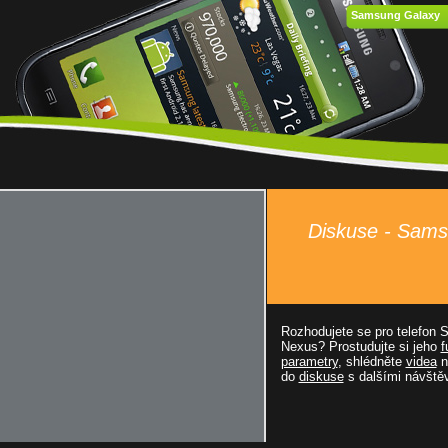
Samsung Galaxy
Diskuse - Sam
Rozhodujete se pro telefon
Nexus? Prostudujte si jeho
f
parametry
, shlédněte
videa
n
do
diskuse
s dalšími návštěv