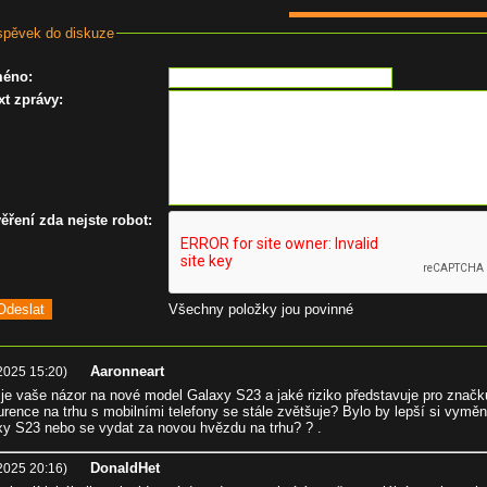
spěvek do diskuze
méno
:
xt zprávy
:
ěření zda nejste robot
:
Všechny položky jou povinné
Aaronneart
2025 15:20)
je vaše názor na nové model Galaxy S23 a jaké riziko představuje pro zna
rence na trhu s mobilními telefony se stále zvětšuje? Bylo by lepší si vymě
y S23 nebo se vydat za novou hvězdu na trhu? ? .
DonaldHet
2025 20:16)