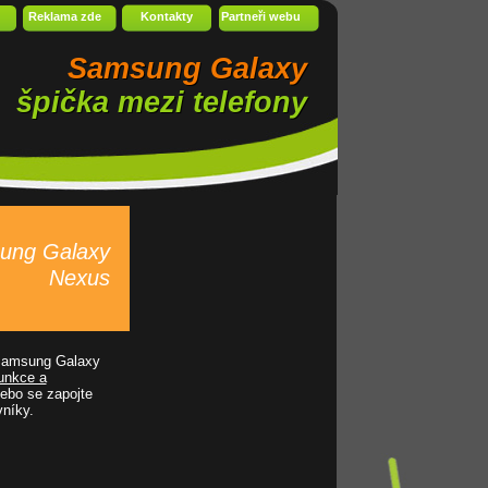
Reklama zde
Kontakty
Partneři webu
Samsung Galaxy
špička mezi telefony
sung Galaxy
Nexus
 Samsung Galaxy
unkce a
ebo se zapojte
níky.